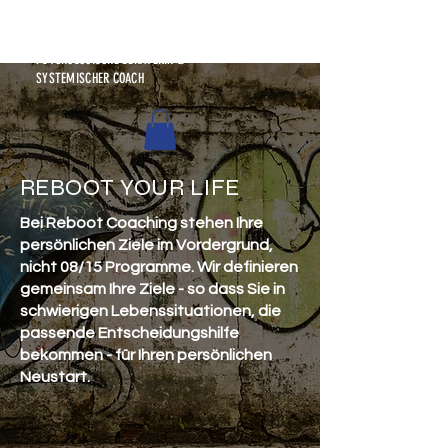
KATHARINA NAGY —
PSYCHOLOGISCHE BERATERIN &
SYSTEMISCHER COACH
REBOOT YOUR LIFE
Bei Reboot Coaching stehen Ihre
persönlichen Ziele im Vordergrund,
nicht 08/15 Programme. Wir definieren
gemeinsam Ihre Ziele - so dass Sie in
schwierigen Lebenssituationen, die
passende Entscheidungshilfe
bekommen - für Ihren persönlichen
Neustart.